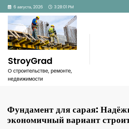
Перейти
6 августа, 2026
3:28:02 PM
к
содержимому
StroyGrad
О строительстве, ремонте,
недвижимости
Фундамент для сарая: Надёж
экономичный вариант строи