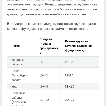
элементов конструкции. Когда фундамент заглублен ниже
этого уровня, он располагается в более стабильном слое
грунта, где температурные колебания минимальны.
В таблице ниже можно увидеть, насколько глубоко нужно
залегать фундамент в разных климатических зонах:
Средняя
Рекомендуемая
глубина
Регион
глубина заложения
промерзания,
фундамента, м
м
Москва и
1,4
1,5–1,6
область
Санкт-
Петербург и
1,0–1,2
1,3–1,4
область
Урал
1,6–1,8
1,8–2,0
Северные
районы
2,0–2,5
2,2–2,7
(Арктика и