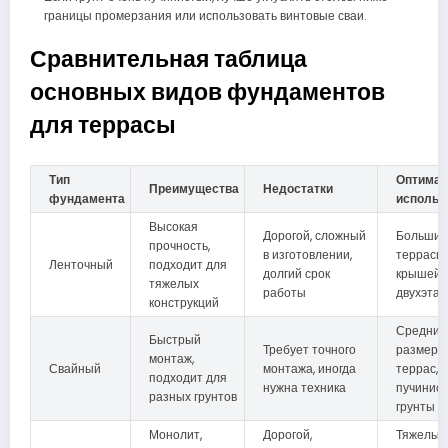
границы промерзания или использовать винтовые сваи.
Сравнительная таблица
основных видов фундаментов
для террасы
Тип
Оптимал
Преимущества
Недостатки
фундамента
использ
Высокая
Дорогой, сложный
Большие
прочность,
в изготовлении,
террасы,
Ленточный
подходит для
долгий срок
крышей 
тяжелых
работы
двухэта
конструкций
Средние
Быстрый
Требует точного
размеры
монтаж,
Свайный
монтажа, иногда
террас,
подходит для
нужна техника
пучинис
разных грунтов
грунты
Монолит,
Дорогой,
Тяжелые