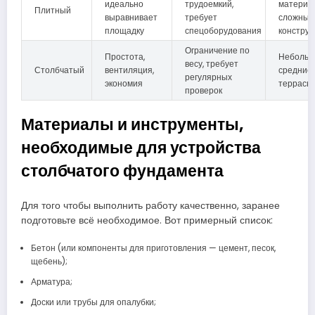
идеально
трудоемкий,
материа
Плитный
выравнивает
требует
сложные
площадку
спецоборудования
конструк
Ограничение по
Простота,
Небольш
весу, требует
Столбчатый
вентиляция,
средние
регулярных
экономия
террасы
проверок
Материалы и инструменты,
необходимые для устройства
столбчатого фундамента
Для того чтобы выполнить работу качественно, заранее
подготовьте всё необходимое. Вот примерный список:
Бетон (или компоненты для приготовления — цемент, песок,
щебень);
Арматура;
Доски или трубы для опалубки;