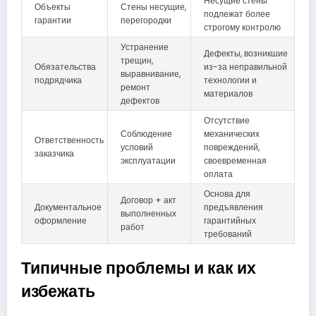
Несущие стены
Объекты
Стены несущие,
подлежат более
гарантии
перегородки
строгому контролю
Устранение
Дефекты, возникшие
трещин,
Обязательства
из-за неправильной
выравнивание,
подрядчика
технологии и
ремонт
материалов
дефектов
Отсутствие
Соблюдение
механических
Ответственность
условий
повреждений,
заказчика
эксплуатации
своевременная
оплата
Основа для
Договор + акт
Документальное
предъявления
выполненных
оформление
гарантийных
работ
требований
Типичные проблемы и как их
избежать