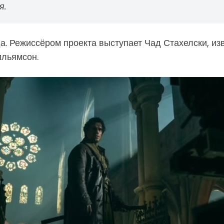
я.
да. Режиссёром проекта выступает Чад Стахелски, и
ильямсон.