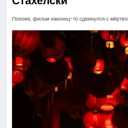
Стахелски
Похоже, фильм наконец-то сдвинулся с мёртвой