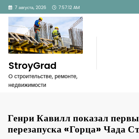
Перейти
7 августа, 2026
7:57:15 AM
к
содержимому
StroyGrad
О строительстве, ремонте,
недвижимости
Генри Кавилл показал первы
перезапуска «Горца» Чада С