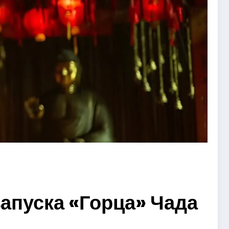
запуска «Горца» Чада