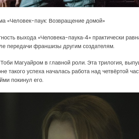
ьма «Человек-паук: Возвращение домой»
тность выхода «Человека-паука‑4» практически равн
сле передачи франшизы другим создателям.
Тоби Магуайром в главной роли. Эта трилогия, выпу
е такого успеха началась работа над четвёртой час
йми покинул его.