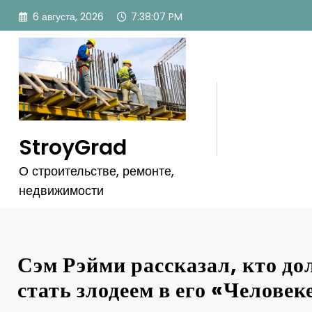
Перейти
6 августа, 2026
7:38:11 PM
к
содержимому
StroyGrad
О строительстве, ремонте,
недвижимости
Сэм Рэйми рассказал, кто д
стать злодеем в его «Челове