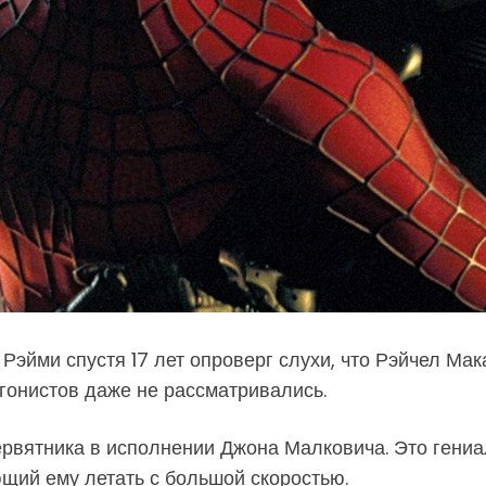
Рэйми спустя 17 лет опроверг слухи, что Рэйчел Ма
агонистов даже не рассматривались.
вятника в исполнении Джона Малковича. Это гениа
щий ему летать с большой скоростью.