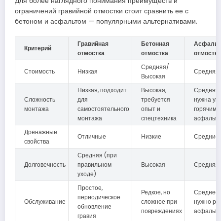
Для более наглядного понимания преимуществ и
ограничений гравийной отмостки стоит сравнить ее с
бетоном и асфальтом — популярными альтернативами.
Гравийная
Бетонная
Асфальт
Критерий
отмостка
отмостка
отмостка
Средняя/
Стоимость
Низкая
Средняя
Высокая
Низкая, подходит
Высокая,
Средняя,
Сложность
для
требуется
нужна ук
монтажа
самостоятельного
опыт и
горячим
монтажа
спецтехника
асфальт
Дренажные
Отличные
Низкие
Средние
свойства
Средняя (при
Долговечность
правильном
Высокая
Средняя
уходе)
Простое,
Редкое, но
Среднее,
периодическое
Обслуживание
сложное при
нужно ре
обновление
повреждениях
асфальта
гравия