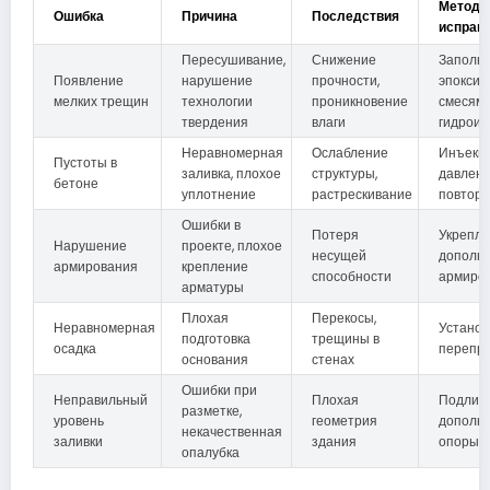
Метод
Ошибка
Причина
Последствия
исправ
Пересушивание,
Снижение
Заполн
Появление
нарушение
прочности,
эпокси
мелких трещин
технологии
проникновение
смесями
твердения
влаги
гидроиз
Неравномерная
Ослабление
Инъекц
Пустоты в
заливка, плохое
структуры,
давлени
бетоне
уплотнение
растрескивание
повторн
Ошибки в
Потеря
Укрепл
Нарушение
проекте, плохое
несущей
дополн
армирования
крепление
способности
армиро
арматуры
Плохая
Перекосы,
Неравномерная
Установ
подготовка
трещины в
осадка
перепр
основания
стенах
Ошибки при
Неправильный
Плохая
Подливк
разметке,
уровень
геометрия
дополн
некачественная
заливки
здания
опоры
опалубка