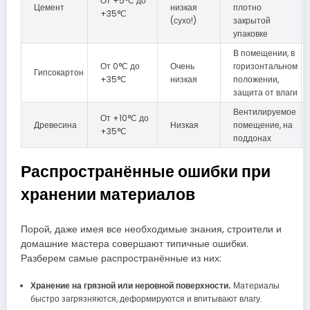
От +5°С до
Цемент
низкая
плотно
+35°С
(сухо!)
закрытой
упаковке
В помещении, в
От 0°С до
Очень
горизонтальном
Гипсокартон
+35°С
низкая
положении,
защита от влаги
Вентилируемое
От +10°С до
Древесина
Низкая
помещение, на
+35°С
поддонах
Распространённые ошибки при
хранении материалов
Порой, даже имея все необходимые знания, строители и
домашние мастера совершают типичные ошибки.
Разберем самые распространённые из них:
Хранение на грязной или неровной поверхности.
Материалы
быстро загрязняются, деформируются и впитывают влагу.