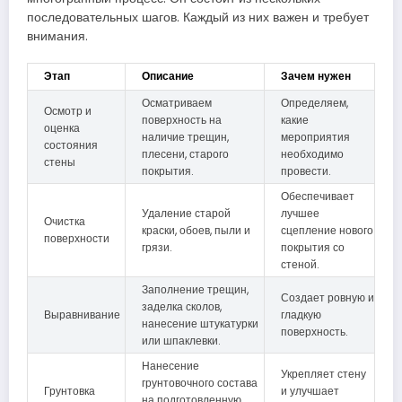
последовательных шагов. Каждый из них важен и требует
внимания.
Этап
Описание
Зачем нужен
Осматриваем
Определяем,
Осмотр и
поверхность на
какие
оценка
наличие трещин,
мероприятия
состояния
плесени, старого
необходимо
стены
покрытия.
провести.
Обеспечивает
Удаление старой
лучшее
Очистка
краски, обоев, пыли и
сцепление нового
поверхности
грязи.
покрытия со
стеной.
Заполнение трещин,
Создает ровную и
заделка сколов,
Выравнивание
гладкую
нанесение штукатурки
поверхность.
или шпаклевки.
Нанесение
Укрепляет стену
грунтовочного состава
Грунтовка
и улучшает
на подготовленную