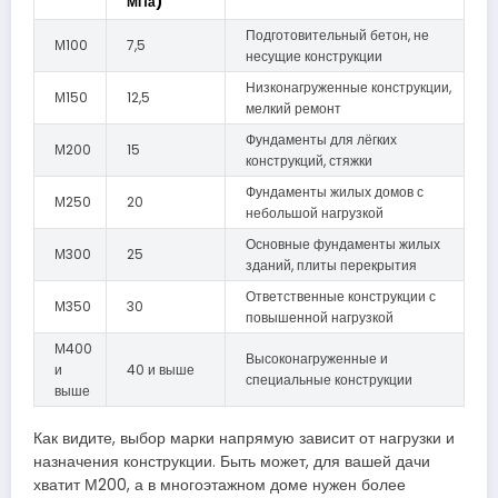
МПа)
Подготовительный бетон, не
М100
7,5
несущие конструкции
Низконагруженные конструкции,
М150
12,5
мелкий ремонт
Фундаменты для лёгких
М200
15
конструкций, стяжки
Фундаменты жилых домов с
М250
20
небольшой нагрузкой
Основные фундаменты жилых
М300
25
зданий, плиты перекрытия
Ответственные конструкции с
М350
30
повышенной нагрузкой
М400
Высоконагруженные и
и
40 и выше
специальные конструкции
выше
Как видите, выбор марки напрямую зависит от нагрузки и
назначения конструкции. Быть может, для вашей дачи
хватит М200, а в многоэтажном доме нужен более