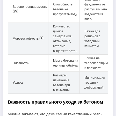
Способность
фундамент от
Водонепроницаемость
бетона не
разрушающего
(W)
пропускать воду
воздействия
влаги
Количество
циклов
Важна для
замерзания-
регионов с
Морозостойкость (F)
оттаивания,
холодным
которые
климатом
выдержит бетон
Влияет на
Масса бетона на
Плотность
теплоизоляцию
единицу объёма
и прочность
Размеры
Минимизация
изменения
Усадка
трещин и
бетона при
деформаций
высыхании
Важность правильного ухода за бетоном
Многие забывают, что даже самый качественный бетон