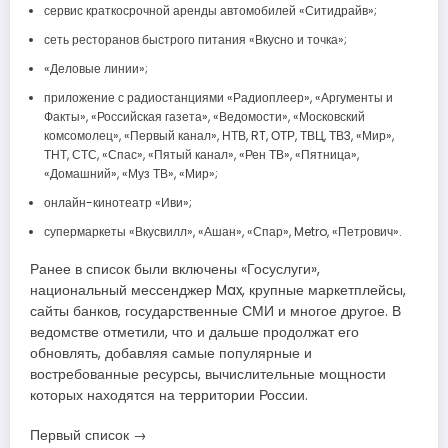
сервис краткосрочной аренды автомобилей «Ситидрайв»;
сеть ресторанов быстрого питания «Вкусно и точка»;
«Деловые линии»;
приложение с радиостанциями «Радиоплеер», «Аргументы и
Факты», «Российская газета», «Ведомости», «Московский
комсомолец», «Первый канал», НТВ, RT, ОТР, ТВЦ, ТВ3, «Мир»,
ТНТ, СТС, «Спас», «Пятый канал», «Рен ТВ», «Пятница»,
«Домашний», «Муз ТВ», «Мир»;
онлайн-кинотеатр «Иви»;
супермаркеты «Вкусвилл», «Ашан», «Спар», Metro, «Петрович».
Ранее в список были включены «Госуслуги»,
национальный мессенджер Max, крупные маркетплейсы,
сайты банков, государственные СМИ и многое другое. В
ведомстве отметили, что и дальше продолжат его
обновлять, добавляя самые популярные и
востребованные ресурсы, вычислительные мощности
которых находятся на территории России.
Первый список →