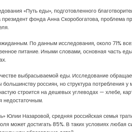
едования «Путь еды», подготовленного благотворит
а президент фонда Анна Скоробогатова, проблема п
еля.
еожиданным. По данным исследования, около 71% вс
енное питание. Иными словами, основная часть еды 
ах.
личестве выбрасываемой еды. Исследование обращае
ы большинству россиян, но структура потребления 
ачастую строится на дешевых углеводах — хлебе, кар
я недостаточным.
ь» Юлии Назаровой, средняя российская семья трати
доля может достигать 85%. В таких условиях любая