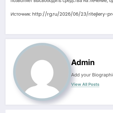
позволяет высвободить средства на лечение, о
Источник: http://rg.ru/2026/06/23/ritejlery-p
Admin
Add your Biographi
View All Posts