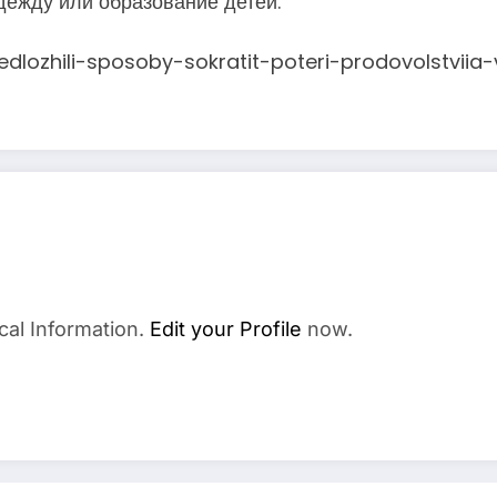
дежду или образование детей.
redlozhili-sposoby-sokratit-poteri-prodovolstviia-
cal Information.
Edit your Profile
now.