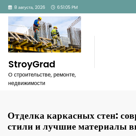
Перейти
8 августа, 2026
6:51:06 PM
к
содержимому
StroyGrad
О строительстве, ремонте,
недвижимости
Отделка каркасных стен: со
стили и лучшие материалы 