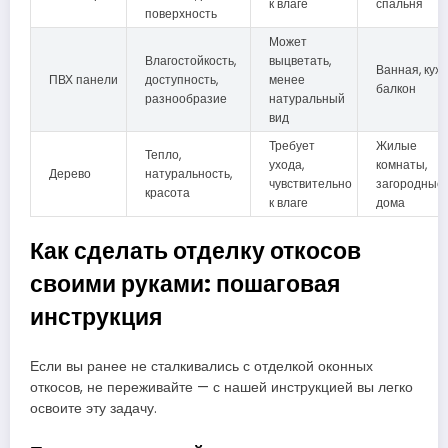
к влаге
спальня
поверхность
Может
Влагостойкость,
выцветать,
Ванная, кухн
ПВХ панели
доступность,
менее
балкон
разнообразие
натуральный
вид
Требует
Жилые
Тепло,
ухода,
комнаты,
Дерево
натуральность,
чувствительно
загородные
красота
к влаге
дома
Как сделать отделку откосов
своими руками: пошаговая
инструкция
Если вы ранее не сталкивались с отделкой оконных
откосов, не переживайте — с нашей инструкцией вы легко
освоите эту задачу.