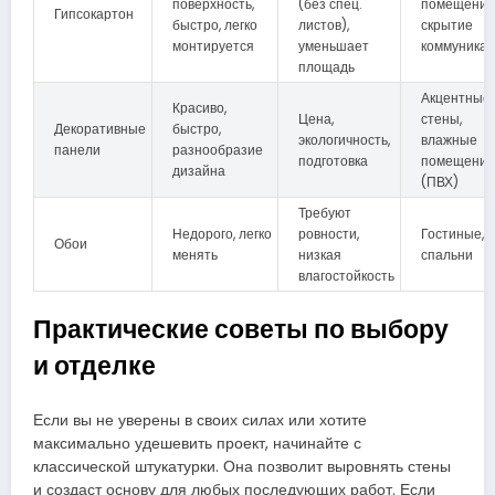
поверхность,
(без спец.
помещения
Гипсокартон
быстро, легко
листов),
скрытие
монтируется
уменьшает
коммуника
площадь
Акцентные
Красиво,
Цена,
стены,
Декоративные
быстро,
экологичность,
влажные
панели
разнообразие
подготовка
помещения
дизайна
(ПВХ)
Требуют
Недорого, легко
ровности,
Гостиные,
Обои
менять
низкая
спальни
влагостойкость
Практические советы по выбору
и отделке
Если вы не уверены в своих силах или хотите
максимально удешевить проект, начинайте с
классической штукатурки. Она позволит выровнять стены
и создаст основу для любых последующих работ. Если