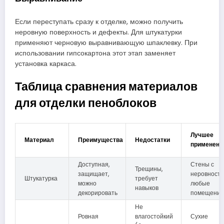
Если переступать сразу к отделке, можно получить
неровную поверхность и дефекты. Для штукатурки
применяют черновую выравнивающую шпаклевку. При
использовании гипсокартона этот этап заменяет
установка каркаса.
Таблица сравнения материалов
для отделки пеноблоков
Лучшее
Материал
Преимущества
Недостатки
применени
Доступная,
Стены с
Трещины,
защищает,
неровностя
Штукатурка
требует
можно
любые
навыков
декорировать
помещения
Не
Ровная
влагостойкий
Сухие