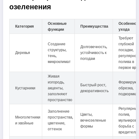
озеленения
Основные
Особеннос
Категория
Преимущества
функции
ухода
Требуют
Создание
глубокой
Долговечность,
структуры,
посадки,
Деревья
устойчивость к
тень,
регулярног
погодам
микроклимат
полива в
первое вре
Живая
изгородь,
Формирую
Быстрый рост,
Кустарники
акценты,
обрезка,
декоративность
заполняют
подкормка
пространство
Регулярны
Заполнение
Цветы,
полив,
Многолетники
пространства,
вечнозеленые
мульчирова
и хвойные
цветение,
формы
борьба с
оттенок
вредителя