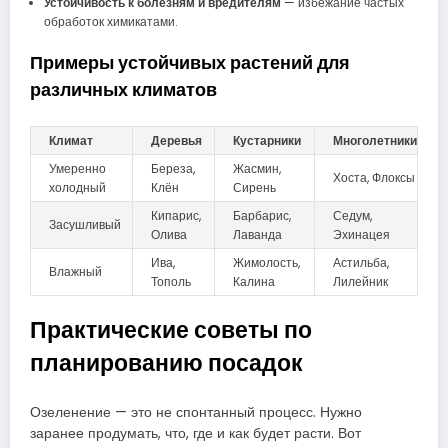
Устойчивость к болезням и вредителям
— избежание частых
обработок химикатами.
Примеры устойчивых растений для
различных климатов
Климат
Деревья
Кустарники
Многолетники
Умеренно
Береза,
Жасмин,
Хоста, Флоксы
холодный
Клён
Сирень
Кипарис,
Барбарис,
Седум,
Засушливый
Олива
Лаванда
Эхинацея
Ива,
Жимолость,
Астильба,
Влажный
Тополь
Калина
Лилейник
Практические советы по
планированию посадок
Озеленение — это не спонтанный процесс. Нужно
заранее продумать, что, где и как будет расти. Вот