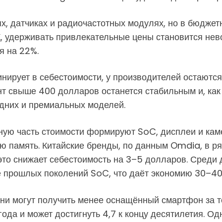
х, датчиках и радиочастотных модулях, но в бюдже
ПК, удерживать привлекательные цены становится нев
я на 22%.
минирует в себестоимости, у производителей остаютс
нт свыше 400 долларов останется стабильным и, как 
дних и премиальных моделей.
ую часть стоимости формируют SoC, дисплеи и каме
ю память. Китайские бренды, по данным Omdia, в р
это снижает себестоимость на 3–5 долларов. Среди
е прошлых поколений SoC, что даёт экономию 30–40
у они могут получить менее оснащённый смартфон за 
 года и может достигнуть 4,7 к концу десятилетия. 