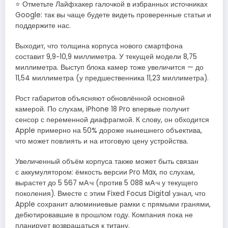
⭐ Отметьте Лайфхакер галочкой в избранных источниках
Google: так вы чаще будете видеть проверенные статьи и
поддержите нас.
Выходит, что толщина корпуса нового смартфона
составит 9,9−10,9 миллиметра. У текущей модели 8,75
миллиметра. Выступ блока камер тоже увеличится — до
11,54 миллиметра (у предшественника 11,23 миллиметра).
Рост габаритов объясняют обновлённой основной
камерой. По слухам, iPhone 18 Pro впервые получит
сенсор с переменной диафрагмой. К слову, он обходится
Apple примерно на 50% дороже нынешнего объектива,
что может повлиять и на итоговую цену устройства.
Увеличенный объём корпуса также может быть связан
с аккумулятором: ёмкость версии Pro Max, по слухам,
вырастет до 5 567 мА·ч (против 5 088 мА·ч у текущего
поколения). Вместе с этим Fixed Focus Digital узнал, что
Apple сохранит алюминиевые рамки с прямыми гранями,
дебютировавшие в прошлом году. Компания пока не
планирует возвращаться к титану.