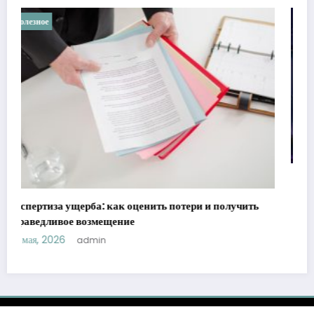
Полезное
Ретроградные планеты в астрологии: мифы против
реальности
21 мая, 2026
admin