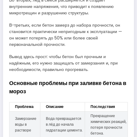
Во-вторых, лёд в смеси расширяется и создает
внутренние напряжения, что приводит к появлению
микротрещин и разрушению структуры.
В-третьих, если бетон замерз до набора прочности, он
становится практически непригодным к эксплуатации —
он может потерять до 50% или более своей
первоначальной прочности.
Вывод здесь прост: чтобы бетон был прочным и
надёжным, его нужно защищать от замерзания и, при
необходимости, правильно прогревать.
Основные проблемы при заливке бетона в
мороз
Проблема
Описание
Последствия
Прекращение
Замерзание
Вода превращается
химических реакций,
воды в
в лёд до начала
потеря прочности
растворе
гидратации цемента.
бетона.