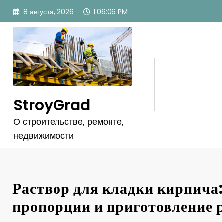
Перейти
8 августа, 2026
1:06:07 PM
к
содержимому
StroyGrad
О строительстве, ремонте,
недвижимости
Раствор для кладки кирпича:
пропорции и приготовление 