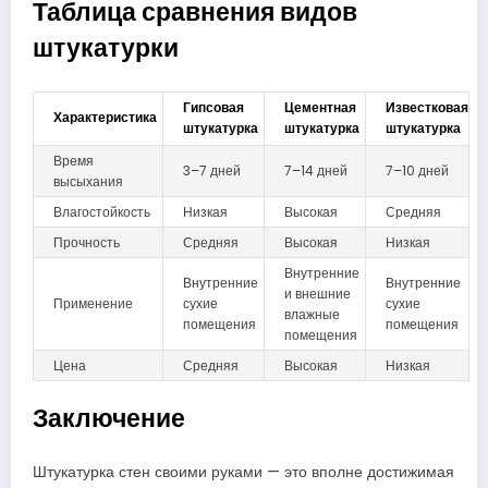
Таблица сравнения видов
штукатурки
Гипсовая
Цементная
Известковая
Характеристика
штукатурка
штукатурка
штукатурка
Время
3–7 дней
7–14 дней
7–10 дней
высыхания
Влагостойкость
Низкая
Высокая
Средняя
Прочность
Средняя
Высокая
Низкая
Внутренние
Внутренние
Внутренние
и внешние
Применение
сухие
сухие
влажные
помещения
помещения
помещения
Цена
Средняя
Высокая
Низкая
Заключение
Штукатурка стен своими руками — это вполне достижимая