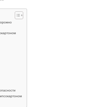
торожно
окартоном
зопасности
гипсокартоном