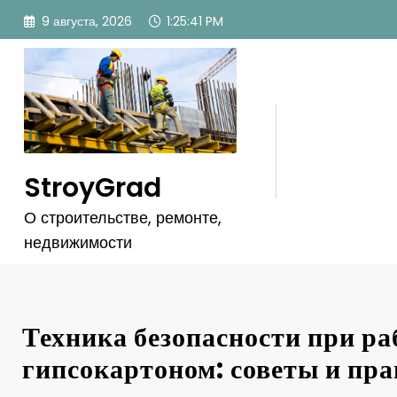
Перейти
9 августа, 2026
1:25:42 PM
к
содержимому
StroyGrad
О строительстве, ремонте,
недвижимости
Техника безопасности при ра
гипсокартоном: советы и пр