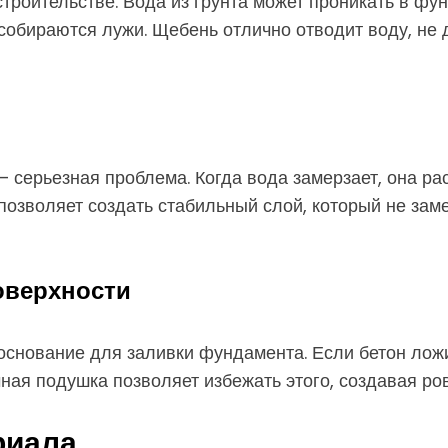
троительстве. Вода из грунта может проникать в фу
собираются лужи. Щебень отлично отводит воду, не д
— серьезная проблема. Когда вода замерзает, она ра
зволяет создать стабильный слой, который не заме
оверхности
снование для заливки фундамента. Если бетон ложит
ная подушка позволяет избежать этого, создавая ро
риала