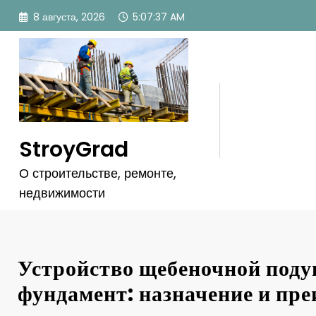
Перейти
8 августа, 2026
5:07:38 AM
к
содержимому
StroyGrad
О строительстве, ремонте,
недвижимости
Устройство щебеночной поду
фундамент: назначение и пр