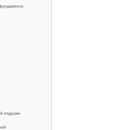
 фундамента
ой подушки
кой