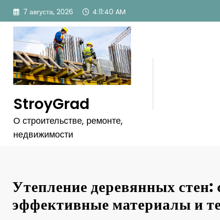
Перейти
7 августа, 2026
4:11:41 AM
к
содержимому
StroyGrad
О строительстве, ремонте,
недвижимости
Утепление деревянных стен:
эффективные материалы и т