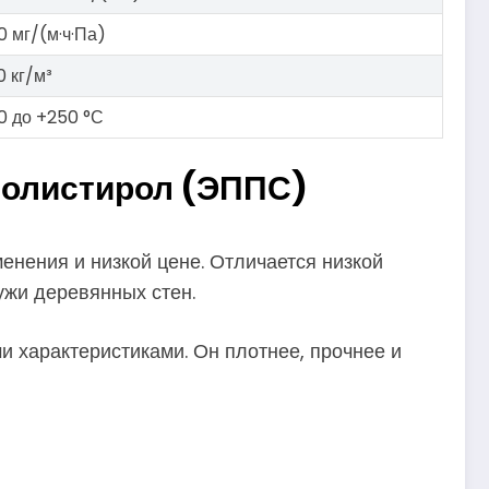
.0 мг/(м·ч·Па)
 кг/м³
0 до +250 °С
полистирол (ЭППС)
нения и низкой цене. Отличается низкой
ужи деревянных стен.
 характеристиками. Он плотнее, прочнее и