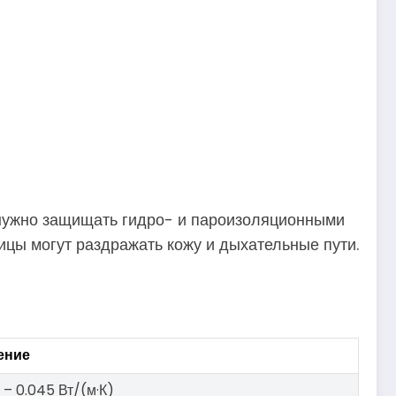
о нужно защищать гидро- и пароизоляционными
тицы могут раздражать кожу и дыхательные пути.
ение
 – 0.045 Вт/(м·К)