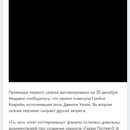
Премьера первого сезона запланирована на 25 декабря.
Недавно сообщалось, что проект покинула Грейси
Кокрейн, исполнявшая роль Джинни Уизли. Во втором
сезоне героиню сыграет другая актриса.
«То, чего хотят поттероманы»: фанаты остались довольны
документалкой про создание сериала «Гарри Поттер»2-й