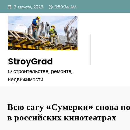
Перейти
7 августа, 2026
9:50:36 AM
к
содержимому
StroyGrad
О строительстве, ремонте,
недвижимости
Всю сагу «Сумерки» снова п
в российских кинотеатрах