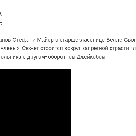
;
7.
анов Стефани Майер о старшекласснице Белле Свон
левых. Сюжет строится вокруг запретной страсти гл
гольника с другом-оборотнем Джейкобом.