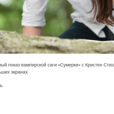
ый показ вампирской саги «Сумерки» с Кристен Стю
ьших экранах.
ь: