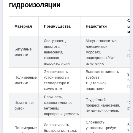
гидроизоляции
Ср
Материал
Преимущества
Недостатки
цен
м²
Доступность,
Могут становиться
простота
ломкими при
Битумные
15
нанесения,
морозах,
мастики
ру
хорошая
подвержены УФ-
гидроизоляция
излучению
Эластичность,
Высокая стоимость,
30
Полимерные
устойчивость к
требует
50
мастики
температуре и
тщательной
ру
химикатам
подготовки
Прочность,
Трудоёмкий
Цементные
совместимость с
10
процесс нанесения,
смеси
бетоном,
ру
не очень эластичны
паропроницаемость
Сложность
Долговечность,
50
Полимерные
установки, требует
быстрота монтажа,
70