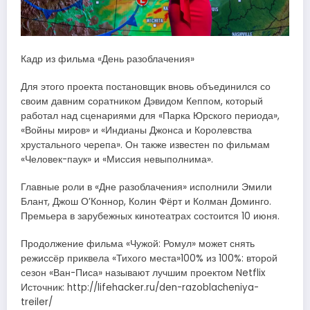
Кадр из фильма «День разоблачения»
Для этого проекта постановщик вновь объединился со
своим давним соратником Дэвидом Кеппом, который
работал над сценариями для «Парка Юрского периода»,
«Войны миров» и «Индианы Джонса и Королевства
хрустального черепа». Он также известен по фильмам
«Человек-паук» и «Миссия невыполнима».
Главные роли в «Дне разоблачения» исполнили Эмили
Блант, Джош О’Коннор, Колин Фёрт и Колман Доминго.
Премьера в зарубежных кинотеатрах состоится 10 июня.
Продолжение фильма «Чужой: Ромул» может снять
режиссёр приквела «Тихого места»100% из 100%: второй
сезон «Ван-Писа» называют лучшим проектом Netflix
Источник: http://lifehacker.ru/den-razoblacheniya-
treiler/