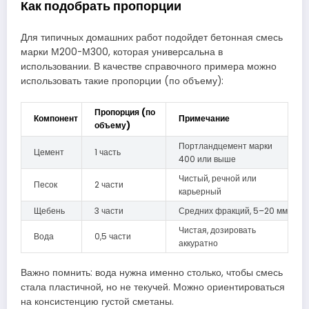
Как подобрать пропорции
Для типичных домашних работ подойдет бетонная смесь
марки М200-М300, которая универсальна в
использовании. В качестве справочного примера можно
использовать такие пропорции (по объему):
Пропорция (по
Компонент
Примечание
объему)
Портландцемент марки
Цемент
1 часть
400 или выше
Чистый, речной или
Песок
2 части
карьерный
Щебень
3 части
Средних фракций, 5–20 мм
Чистая, дозировать
Вода
0,5 части
аккуратно
Важно помнить: вода нужна именно столько, чтобы смесь
стала пластичной, но не текучей. Можно ориентироваться
на консистенцию густой сметаны.