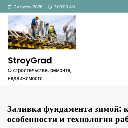
Перейти
7 августа, 2026
7:03:10 AM
к
содержимому
StroyGrad
О строительстве, ремонте,
недвижимости
Заливка фундамента зимой:
особенности и технология ра