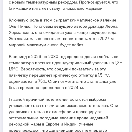
с новым температурным рекордом. Прогнозируется, что
ближайшие пять лет станут аномально жаркими.
Ключевую роль в этом сыграет климатическое явление
Эль-Ниньо. По словам ведущего автора доклада Леона
Хермансона, оно ожидается уже в конце текущего года.
Это значительно повышает вероятность, что в 2027‑м
мировой максимум снова будет побит.
В период с 2026 по 2030 год среднегодовая глобальная
температура превысит доиндустриальный уровень на 1,3–
1,9°C. Вероятность, что средний показатель за эту
пятилетку перешагнёт критическую отметку в 1,5 °C,
оценивается в 75%. Стоит отметить, что эта планка уже
была временно преодолена в 2024‑м.
Главной причиной потепления остаются выбросы
углекислого газа от сжигания ископаемого топлива. Они
удерживают тепло в атмосфере и провоцируют
экстремальные погодные явления вроде недавней
рекордной жары в Европе и Индии. Учёные
предупреждают, что дальнейший рост температур