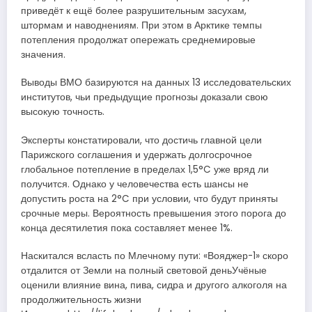
приведёт к ещё более разрушительным засухам,
штормам и наводнениям. При этом в Арктике темпы
потепления продолжат опережать среднемировые
значения.
Выводы ВМО базируются на данных 13 исследовательских
институтов, чьи предыдущие прогнозы доказали свою
высокую точность.
Эксперты констатировали, что достичь главной цели
Парижского соглашения и удержать долгосрочное
глобальное потепление в пределах 1,5°C уже вряд ли
получится. Однако у человечества есть шансы не
допустить роста на 2°C при условии, что будут приняты
срочные меры. Вероятность превышения этого порога до
конца десятилетия пока составляет менее 1%.
Наскитался всласть по Млечному пути: «Вояджер-1» скоро
отдалится от Земли на полный световой деньУчёные
оценили влияние вина, пива, сидра и другого алкоголя на
продолжительность жизни