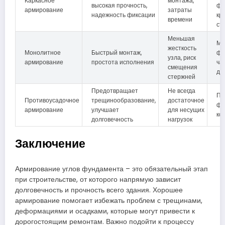
Каркасное
монтажа,
высокая прочность,
фу
армирование
затраты
надежность фиксации
кр
времени
ст
Меньшая
Ме
жесткость
Монолитное
Быстрый монтаж,
фу
узла, риск
армирование
простота исполнения
ча
смещения
до
стержней
Предотвращает
Не всегда
Пл
Противоусадочное
трещинообразование,
достаточное
фу
армирование
улучшает
для несущих
ко
долговечность
нагрузок
Заключение
Армирование углов фундамента – это обязательный этап
при строительстве, от которого напрямую зависит
долговечность и прочность всего здания. Хорошее
армирование помогает избежать проблем с трещинами,
деформациями и осадками, которые могут привести к
дорогостоящим ремонтам. Важно подойти к процессу