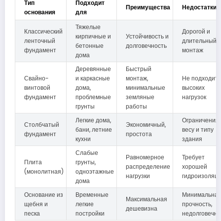
Тип
Подходит
Преимущества
Недостатки
основания
для
Тяжелые
Классический
Дорогой и
кирпичные и
Устойчивость и
ленточный
длительный
бетонные
долговечность
фундамент
монтаж
дома
Деревянные
Быстрый
Свайно-
и каркасные
монтаж,
Не подходит 
винтовой
дома,
минимальные
высоких
фундамент
проблемные
земляные
нагрузок
грунты
работы
Легкие дома,
Ограничения 
Столбчатый
Экономичный,
бани, летние
весу и типу
фундамент
простота
кухни
здания
Слабые
Равномерное
Требует
Плита
грунты,
распределение
хорошей
(монолитная)
одноэтажные
нагрузки
гидроизоляц
дома
Основание из
Временные
Минимальна
Максимальная
щебня и
легкие
прочность,
дешевизна
песка
постройки
недолговечно