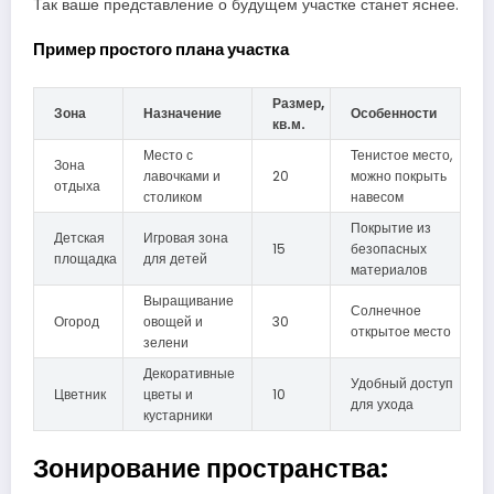
Так ваше представление о будущем участке станет яснее.
Пример простого плана участка
Размер,
Зона
Назначение
Особенности
кв.м.
Место с
Тенистое место,
Зона
лавочками и
20
можно покрыть
отдыха
столиком
навесом
Покрытие из
Детская
Игровая зона
15
безопасных
площадка
для детей
материалов
Выращивание
Солнечное
Огород
овощей и
30
открытое место
зелени
Декоративные
Удобный доступ
Цветник
цветы и
10
для ухода
кустарники
Зонирование пространства: