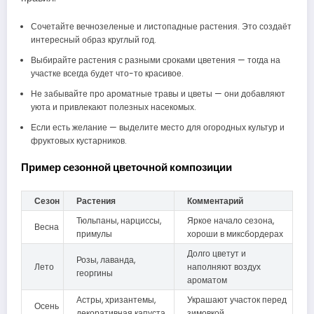
Сочетайте вечнозеленые и листопадные растения. Это создаёт
интересный образ круглый год.
Выбирайте растения с разными сроками цветения — тогда на
участке всегда будет что-то красивое.
Не забывайте про ароматные травы и цветы — они добавляют
уюта и привлекают полезных насекомых.
Если есть желание — выделите место для огородных культур и
фруктовых кустарников.
Пример сезонной цветочной композиции
Сезон
Растения
Комментарий
Тюльпаны, нарциссы,
Яркое начало сезона,
Весна
примулы
хороши в миксбордерах
Долго цветут и
Розы, лаванда,
Лето
наполняют воздух
георгины
ароматом
Астры, хризантемы,
Украшают участок перед
Осень
декоративная капуста
зимовкой