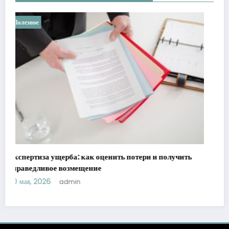
Полезное
Ретроградные планеты в астрологии: мифы против
реальности
21 мая, 2026
admin