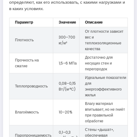
определяют, как его использовать, с какими нагрузками и
в каких условиях.
Параметр
Значение
Описание
От плотности зависит
300–700
вес и
Плотность
кг/м³
теплоизоляционные
качества
Достаточно для
Прочность на
1,5–6 МПа
несущих стен и
сжатие
перегородок
Идеальные показатели
0,08–0,15
для
Теплопроводность
Вт/(м·°C)
энергоэффективного
жилья
Влагу материал
впитывает, но не гниёт
Влагоёмкость
10–20%
при правильной
обработке
Стены «дышат»,
0,1–0,3
Паропроницаемость
обеспечивая