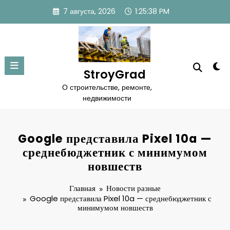
Перейти
7 августа, 2026
1:25:39 PM
к
содержимому
StroyGrad
О строительстве, ремонте,
недвижимости
Google представила Pixel 10a —
среднебюджетник с минимумом
новшеств
Главная
Новости разные
Google представила Pixel 10a — среднебюджетник с
минимумом новшеств