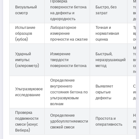
Проверка
Мо
Визуальный
поверхности бетона
Быстро, без
тол
осмотр
на дефекты и
затрат
вн
однородность
де
Испытание
Лабораторное
Точная и
Тр
образцов
измерение
нормативная
вр
(кубов)
прочности на сжатие
оценка
об
Ме
Ударный
Измерение
Быстрый,
точ
импульс
твердости
неразрушающий
вл
(склерометр)
поверхности бетона
метод
со
по
Определение
внутреннего
Выявляет
Сл
Ультразвуковое
состояния бетона по
скрытые
ин
исследование
ультразвуковым
дефекты
да
волнам
Проверка
Определение
Не
подвижности
Простота и
удобоуплотняемости
ин
смеси (конус
оперативность
свежей смеси
пр
Вебера)