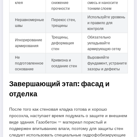
клея
снижение
смесь и наносите
прочности
тонким слоем
Используйте уровень
Неравномерные
Перекос стен,
и правило для
швы
трещины
контроля
Трещины,
Обязательно
Игнорирование
деформация
укладывайте
армирования
стен
армирующую сетку
Не
Выровняйте
Кривизна и
подготовленное
фундамент, устраните
оседание стен
основание
зазоры и дефекты
Завершающий этап: фасад и
отделка
После того как стеновая кладка готова и хорошо
просохла, наступает время подумать о защите и внешнем
виде здания. Газобетон — материал пористый и
подвержен впитыванию влаги, поэтому для защиты стен
следует использовать специальные гидрофобизирующие