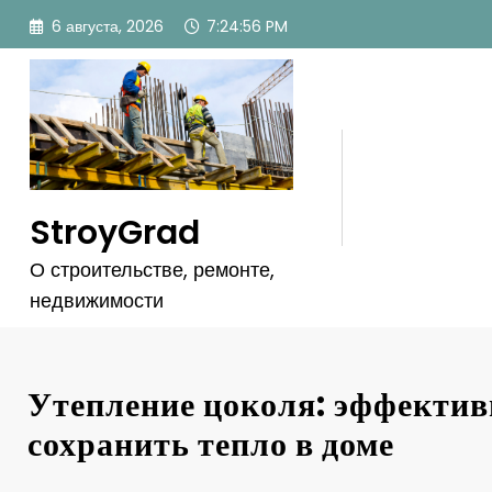
Перейти
6 августа, 2026
7:24:57 PM
к
содержимому
StroyGrad
О строительстве, ремонте,
недвижимости
Утепление цоколя: эффектив
сохранить тепло в доме