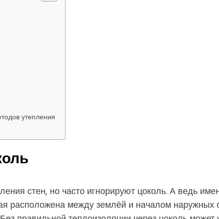
етодов утепления
коль
ения стен, но часто игнорируют цоколь. А ведь имен
орая расположена между землёй и началом наружных 
. Без правильной теплоизоляции через цоколь может 