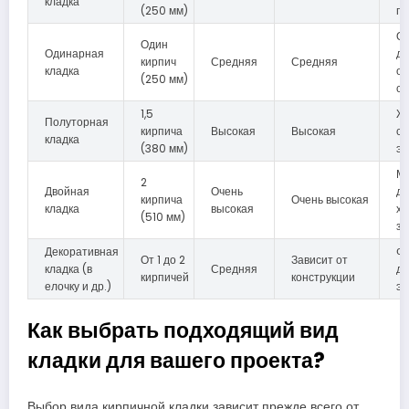
кладка
(250 мм)
по
О
Один
Одинарная
до
кирпич
Средняя
Средняя
кладка
о
(250 мм)
ст
1,5
Ж
Полуторная
кирпича
Высокая
Высокая
ср
кладка
(380 мм)
эт
М
2
Двойная
Очень
до
кирпича
Очень высокая
кладка
высокая
хо
(510 мм)
зд
Декоративная
Фа
От 1 до 2
Зависит от
кладка (в
Средняя
де
кирпичей
конструкции
елочку и др.)
э
Как выбрать подходящий вид
кладки для вашего проекта?
Выбор вида кирпичной кладки зависит прежде всего от