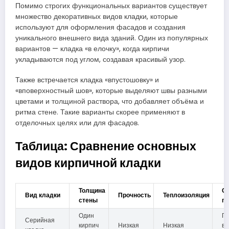
Помимо строгих функциональных вариантов существует
множество декоративных видов кладки, которые
используют для оформления фасадов и создания
уникального внешнего вида зданий. Один из популярных
вариантов — кладка «в елочку», когда кирпичи
укладываются под углом, создавая красивый узор.
Также встречается кладка «впустошовку» и
«вповерхностный шов», которые выделяют швы разными
цветами и толщиной раствора, что добавляет объёма и
ритма стене. Такие варианты скорее применяют в
отделочных целях или для фасадов.
Таблица: Сравнение основных
видов кирпичной кладки
Толщина
О
Вид кладки
Прочность
Теплоизоляция
стены
п
Один
Пе
Серийная
кирпич
Низкая
Низкая
в