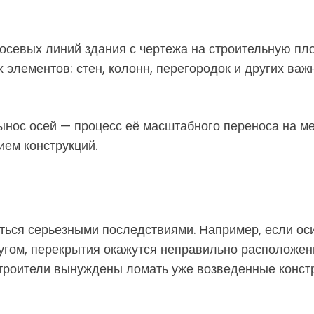
осевых линий здания с чертежа на строительную пл
элементов: стен, колонн, перегородок и других важ
вынос осей — процесс её масштабного переноса на ме
ием конструкций.
ься серьезными последствиями. Например, если оси
другом, перекрытия окажутся неправильно расположе
 строители вынуждены ломать уже возведенные констр