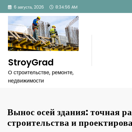
Перейти
6 августа, 2026
8:34:57 AM
к
содержимому
StroyGrad
О строительстве, ремонте,
недвижимости
Вынос осей здания: точная р
строительства и проектиров